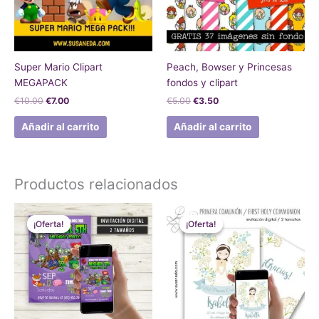
Super Mario Clipart
Peach, Bowser y Princesas
MEGAPACK
fondos y clipart
€
10.00
€
7.00
€
5.00
€
3.50
Añadir al carrito
Añadir al carrito
Productos relacionados
El
El
El
El
precio
precio
precio
precio
¡Oferta!
¡Oferta!
¡Oferta!
¡Oferta!
original
actual
original
actual
era:
es:
era:
es:
€12.00.
€8.00.
€12.00.
€8.00.