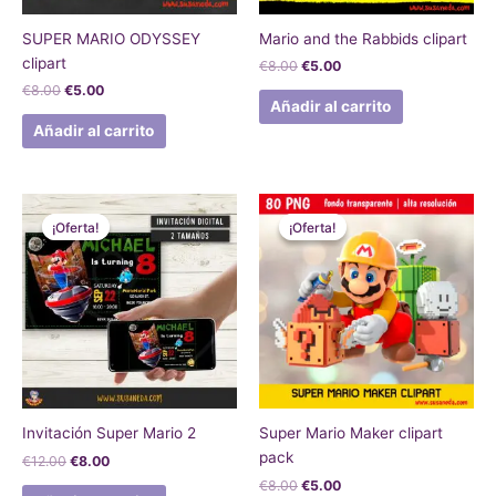
SUPER MARIO ODYSSEY
Mario and the Rabbids clipart
clipart
€
8.00
€
5.00
€
8.00
€
5.00
Añadir al carrito
Añadir al carrito
El
El
El
El
precio
precio
precio
precio
¡Oferta!
¡Oferta!
¡Oferta!
¡Oferta!
original
actual
original
actual
era:
es:
era:
es:
€12.00.
€8.00.
€8.00.
€5.00.
Invitación Super Mario 2
Super Mario Maker clipart
pack
€
12.00
€
8.00
€
8.00
€
5.00