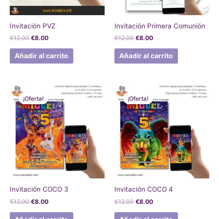
Invitación PVZ
Invitación Primera Comunión
€
12.00
€
8.00
€
12.00
€
8.00
Añadir al carrito
Añadir al carrito
El
El
El
El
precio
precio
precio
precio
¡Oferta!
¡Oferta!
¡Oferta!
¡Oferta!
original
actual
original
actual
era:
es:
era:
es:
€12.00.
€8.00.
€12.00.
€8.00.
Invitación COCO 3
Invitación COCO 4
€
12.00
€
8.00
€
12.00
€
8.00