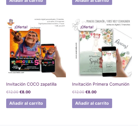
Añadir al carrito
Añadir al carrito
El
El
El
El
precio
precio
precio
precio
¡Oferta!
¡Oferta!
¡Oferta!
¡Oferta!
original
actual
original
actual
era:
es:
era:
es:
€12.00.
€8.00.
€12.00.
€8.00.
Invitación COCO zapatilla
Invitación Primera Comunión
€
12.00
€
8.00
€
12.00
€
8.00
Añadir al carrito
Añadir al carrito