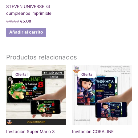
STEVEN UNIVERSE kit
cumpleaños imprimible
€
45.00
€
5.00
Añadir al carrito
Productos relacionados
El
El
El
El
precio
precio
precio
precio
¡Oferta!
¡Oferta!
¡Oferta!
¡Oferta!
original
actual
original
actual
era:
es:
era:
es:
€12.00.
€8.00.
€12.00.
€8.00.
Invitación Super Mario 3
Invitación CORALINE