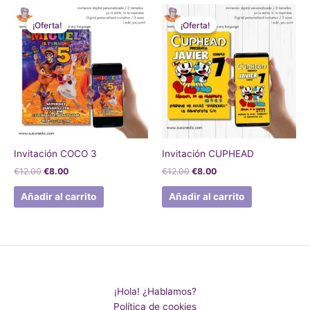
El
El
El
El
precio
precio
precio
precio
¡Oferta!
¡Oferta!
¡Oferta!
¡Oferta!
original
actual
original
actual
era:
es:
era:
es:
€12.00.
€8.00.
€12.00.
€8.00.
Invitación COCO 3
Invitación CUPHEAD
€
12.00
€
8.00
€
12.00
€
8.00
Añadir al carrito
Añadir al carrito
¡Hola! ¿Hablamos?
Política de cookies