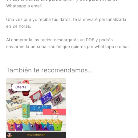
Whatsapp o email.
Una vez que yo reciba tus datos, te la enviaré personalizada
en 24 horas.
Al comprar la invitación descargarás un PDF y podrás
enviarme la personalización que quieres por whatsapp o email.
También te recomendamos…
El
El
precio
precio
¡Oferta!
¡Oferta!
original
actual
era:
es:
€45.00.
€5.00.