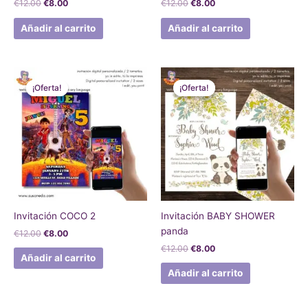
€
12.00
€
8.00
€
12.00
€
8.00
Añadir al carrito
Añadir al carrito
El
El
El
El
precio
precio
precio
precio
¡Oferta!
¡Oferta!
¡Oferta!
¡Oferta!
original
actual
original
actual
era:
es:
era:
es:
€12.00.
€8.00.
€12.00.
€8.00.
Invitación COCO 2
Invitación BABY SHOWER
panda
€
12.00
€
8.00
€
12.00
€
8.00
Añadir al carrito
Añadir al carrito