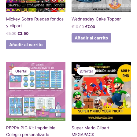
Mickey Sobre Ruedas fondos
Wednesday Cake Topper
y clipart
€
10.00
€
7.00
€
5.00
€
3.50
Añadir al carrito
Añadir al carrito
El
El
El
El
precio
precio
precio
precio
¡Oferta!
¡Oferta!
¡Oferta!
¡Oferta!
original
actual
original
actual
era:
es:
era:
es:
€12.00.
€5.00.
€10.00.
€7.00.
PEPPA PIG Kit Imprimible
Super Mario Clipart
Colegio personalizado
MEGAPACK