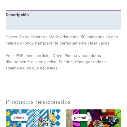
Descripción
Valoraciones (0)
Colección de clipart de Marie Aristocats. 50 imágenes en alta
calidad y fondo transparente perfectamente clasificadas.
En el PDF tienes un link a Drive. Pincha y accederás
directamente a la colección. Puedes descargar todos o
solamente los que necesites.
Productos relacionados
El
El
El
El
precio
precio
precio
precio
¡Oferta!
¡Oferta!
¡Oferta!
¡Oferta!
original
actual
original
actual
era:
es:
era:
es: