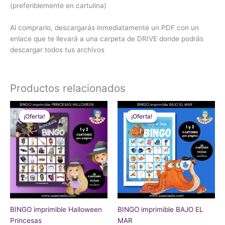
(preferiblemente en cartulina)
Al comprarlo, descargarás inmediatamente un PDF con un
enlace que te llevará a una carpeta de DRIVE donde podrás
descargar todos tus archivos
Productos relacionados
El
El
El
El
precio
precio
precio
precio
¡Oferta!
¡Oferta!
¡Oferta!
¡Oferta!
original
actual
original
actual
era:
es:
era:
es:
€10.00.
€7.00.
€10.00.
€7.00.
BINGO imprimible Halloween
BINGO imprimible BAJO EL
Princesas
MAR