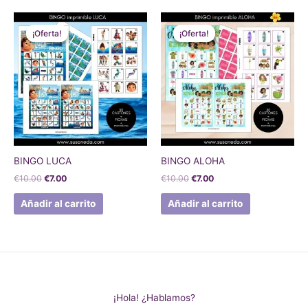
El
El
El
El
precio
precio
precio
precio
¡Oferta!
¡Oferta!
¡Oferta!
¡Oferta!
original
actual
original
actual
era:
es:
era:
es:
€10.00.
€7.00.
€10.00.
€7.00.
BINGO LUCA
BINGO ALOHA
€
10.00
€
7.00
€
10.00
€
7.00
Añadir al carrito
Añadir al carrito
¡Hola! ¿Hablamos?