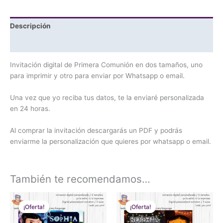
Descripción
Valoraciones (0)
Invitación digital de Primera Comunión en dos tamaños, uno
para imprimir y otro para enviar por Whatsapp o email.
Una vez que yo reciba tus datos, te la enviaré personalizada
en 24 horas.
Al comprar la invitación descargarás un PDF y podrás
enviarme la personalización que quieres por whatsapp o email.
También te recomendamos…
El
El
El
El
precio
precio
precio
precio
¡Oferta!
¡Oferta!
¡Oferta!
¡Oferta!
original
actual
original
actual
era:
es:
era:
es: