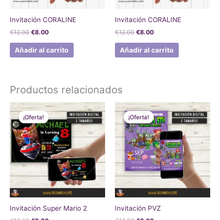
Invitación CORALINE
Invitación CORALINE
€
12.00
€
8.00
€
12.00
€
8.00
Añadir al carrito
Añadir al carrito
Productos relacionados
El
El
El
El
precio
precio
precio
precio
¡Oferta!
¡Oferta!
¡Oferta!
¡Oferta!
original
actual
original
actual
era:
es:
era:
es:
€12.00.
€8.00.
€12.00.
€8.00.
Invitación Super Mario 2
Invitación PVZ