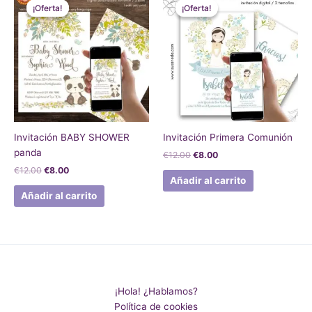
precio
precio
precio
precio
¡Oferta!
¡Oferta!
¡Oferta!
¡Oferta!
original
actual
original
actual
era:
es:
era:
es:
€12.00.
€8.00.
€12.00.
€8.00.
Invitación BABY SHOWER
Invitación Primera Comunión
panda
€
12.00
€
8.00
€
12.00
€
8.00
Añadir al carrito
Añadir al carrito
¡Hola! ¿Hablamos?
Política de cookies