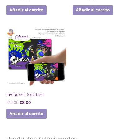
Añadir al carrito
Añadir al carrito
El
El
precio
precio
¡Oferta!
¡Oferta!
original
actual
era:
es:
€12.00.
€8.00.
Invitación Splatoon
€
12.00
€
8.00
Añadir al carrito
Productos relacionados