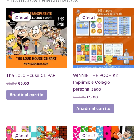
El
El
El
El
precio
precio
precio
precio
¡Oferta!
¡Oferta!
¡Oferta!
¡Oferta!
original
actual
original
actual
era:
es:
era:
es:
€5.00.
€3.00.
€12.00.
€5.00.
The Loud House CLIPART
WINNIE THE POOH Kit
Imprimible Colegio
€
5.00
€
3.00
personalizado
Añadir al carrito
€
12.00
€
5.00
Añadir al carrito
El
El
El
El
precio
precio
precio
precio
¡Oferta!
¡Oferta!
¡Oferta!
¡Oferta!
original
actual
original
actual