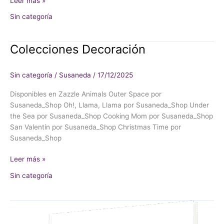
Leer más »
Sin categoría
Colecciones Decoración
Colecciones
Decoración
Sin categoría
/
Susaneda
/
17/12/2025
Disponibles en Zazzle Animals Outer Space por
Susaneda_Shop Oh!, Llama, Llama por Susaneda_Shop Under
the Sea por Susaneda_Shop Cooking Mom por Susaneda_Shop
San Valentín por Susaneda_Shop Christmas Time por
Susaneda_Shop
Leer más »
Sin categoría
Libros
de